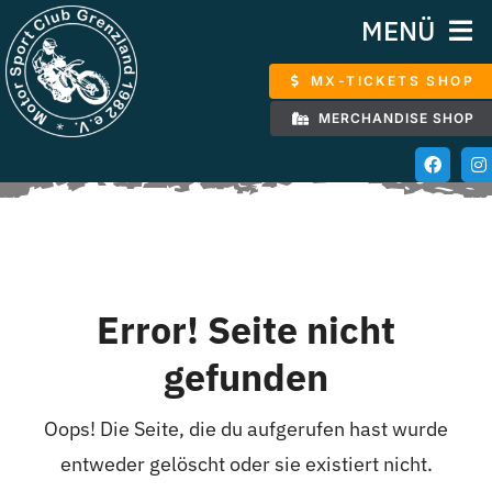
Zum
MENÜ
Inhalt
MX-TICKETS SHOP
springen
START
MERCHANDISE SHOP
VERANSTALTUNGEN
ÜBER DEN VEREIN
KONTAKT
Error! Seite nicht
gefunden
DOWNLOADS
Oops! Die Seite, die du aufgerufen hast wurde
entweder gelöscht oder sie existiert nicht.