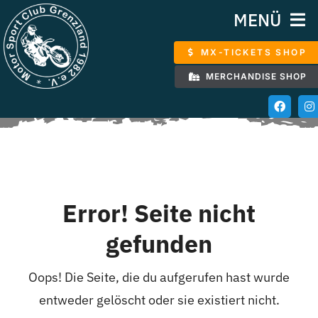
Zum
MENÜ
Inhalt
MX-TICKETS SHOP
springen
START
MERCHANDISE SHOP
VERANSTALTUNGEN
ÜBER DEN VEREIN
KONTAKT
Error! Seite nicht
gefunden
DOWNLOADS
Oops! Die Seite, die du aufgerufen hast wurde
entweder gelöscht oder sie existiert nicht.