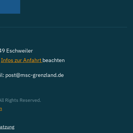
9 Eschweiler
e
Infos zur
Anfahrt
beachten
l: post@msc-grenzland.de
ll Rights Reserved.
in
atzung